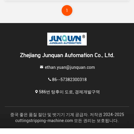
를 자동화하도록 설계되었습니다이 기계 는 정확
하고 효율적 인 와이어 처리 를 보장 하기 위해 여
러 가지 절단 및 벗기 기술 을 사용 합니다. 다음은
1
절단 및 벗기 기계 및 그 주요 기능 에 대한 소개 입
니다: 절단 및 절제 기술: 와이어 절단: 기계 는 와이
어 와 케이블 을 원하는 길이 로 정확하게 절단 하
는 절단 메커니즘 이 장착 되어 있다.연결이나 결단
에 대한 일관된 유선 길이를 보장합니다. 단열 제
거: 절단 및 분리 기계는 또한 철선 또는 케이블에
서 단열을 제거하기위한 제거 메커니즘을 통합합
니다. 그것은 광범위한 단열 재료를 제거 할 수 있
습니다.PVC 포함테플론, 고무 등. 절단 과정 은 정
확 하며, 전도기 를 손상 시키지 않으면서 필요한
Zhejiang Junquan Automation Co., Ltd.
단열량 만 제거 합니다.
ethan.yuan@junquan.com
86--57382300318
586번 탕후이 도로, 경제개발구역
중국 좋은 품질 절단 및 벗기기 기계 공급자. 저작권 2024-2025
cuttingstripping-machine.com 모든 권리는 보호됩니다.