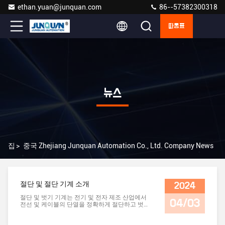
ethan.yuan@junquan.com
86--57382300318
따옴표
뉴스
집
>
중국 Zhejiang Junquan Automation Co., Ltd. Company News
절단 및 절단 기계 소개
2024
절단 및 벗기 기계는 전기 및 전자 제조 산업에서
04/03
전선 및 케이블의 단열을 정확하게 절단하고 벗기
위해 사용되는 전문 장비입니다.그것은 종료 또는
연결을 위해 전선과 케이블을 준비하는 프로세스