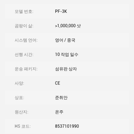
모델 번호:
PF-3K
곰팡이 삶:
>1,000,000 샷
시스템 언어:
영어 / 중국
선행 시간:
10 작업 일수
운송 패키지:
섬유판 상자
사양:
CE
상표:
준취안
원산지:
온주
HS 코드:
8537101990