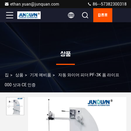
ethan.yuan@junquan.com
86--57382300318
따옴표
상품
집
>
상품
>
기계 예비품
>
자동 와이어 피더 PF-3K 폼 라이프
000 샷과 CE 인증