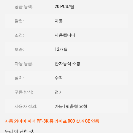
공급 능력:
20 PCS/달
탈형:
자동
조건:
사용됩니다
보증:
12개월
자동 등급:
반자동식 소총
설치:
수직
구동 방식:
전기
사용자 정의:
가능 | 맞춤형 요청
자동 와이어 피더 PF-3K 폼 라이프 000 샷과 CE 인증
우리 에 관한 것: