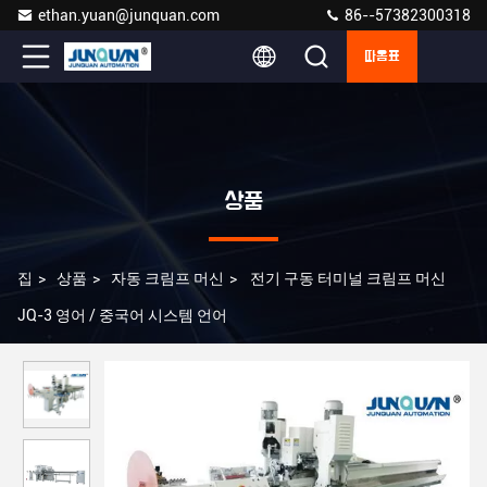
ethan.yuan@junquan.com
86--57382300318
따옴표
상품
집
>
상품
>
자동 크림프 머신
>
전기 구동 터미널 크림프 머신
JQ-3 영어 / 중국어 시스템 언어