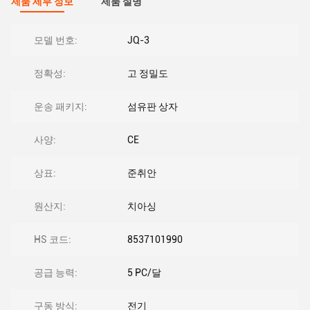
제품 세부 정보
제품 설명
모델 번호:
JQ-3
정확성:
고 정밀도
운송 패키지:
섬유판 상자
사양:
CE
상표:
준취안
원산지:
치아싱
HS 코드:
8537101990
공급 능력:
5 PC/달
구동 방식:
전기