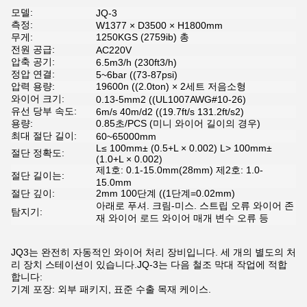
모델:
JQ-3
측정:
W1377 × D3500 × H1800mm
무게:
1250KGS (2759ib) 총
전원 공급:
AC220V
압축 공기:
6.5m3/h (230ft3/h)
정압 연결:
5~6bar ((73-87psi)
압력 용량:
19600n ((2.0ton) × 2세트 저음소형
와이어 크기:
0.13-5mm2 ((UL1007AWG#10-26)
유선 당부 속도:
6m/s 40m/d2 ((19.7ft/s 131.2ft/s2)
용량:
0.85초/PCS (미니 와이어 길이의 경우)
최대 절단 길이:
60~65000mm
L≤ 100mm± (0.5+L × 0.002) L> 100mm±
절단 정확도:
(1.0+L × 0.002)
제1호: 0.1-15.0mm(28mm) 제2호: 1.0-
절단 길이는:
15.0mm
절단 깊이:
2mm 100단계 ((1단계=0.02mm)
아래로 푸셔. 크림-미스. 스트립 오류 와이어 존
탐지기:
재 와이어 로드 와이어 매개 변수 오류 등
JQ3는 완전히 자동적인 와이어 처리 장비입니다. 세 개의 별도의 처
리 장치 스테이션이 있습니다.JQ-3는 다음 철조 막대 작업에 적합
합니다:
기계 포장: 외부 패키지, 표준 수출 목재 케이스.