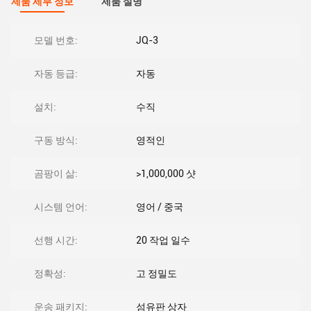
제품 세부 정보
제품 설명
모델 번호:
JQ-3
자동 등급:
자동
설치:
수직
구동 방식:
영적인
곰팡이 삶:
>1,000,000 샷
시스템 언어:
영어 / 중국
선행 시간:
20 작업 일수
정확성:
고 정밀도
운송 패키지:
섬유판 상자