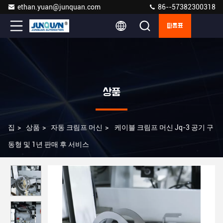
ethan.yuan@junquan.com
86--57382300318
따옴표
상품
집
>
상품
>
자동 크림프 머신
>
케이블 크림프 머신 Jq-3 공기 구
동형 및 1년 판매 후 서비스