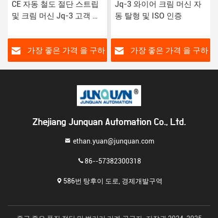
Jq-3 와이어 크림 머신 자
고 정밀 함경 터미널 크림
동 탈형 및 ISO 인증
프 와이어 하렌스 기계 ISO
인증
하
가장 좋은 가격 을 구하
가장 좋은 가격 을 구하
라
라
Zhejiang Junquan Automation Co., Ltd.
ethan.yuan@junquan.com
86--57382300318
586번 탕후이 도로, 경제개발구역