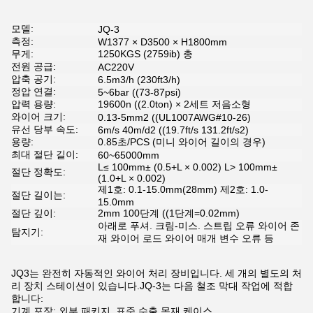
모델:
JQ-3
측정:
W1377 × D3500 × H1800mm
무게:
1250KGS (2759ib) 총
전원 공급:
AC220V
압축 공기:
6.5m3/h (230ft3/h)
정압 연결:
5~6bar ((73-87psi)
압력 용량:
19600n ((2.0ton) × 2세트 저음소형
와이어 크기:
0.13-5mm2 ((UL1007AWG#10-26)
유선 당부 속도:
6m/s 40m/d2 ((19.7ft/s 131.2ft/s2)
용량:
0.85초/PCS (미니 와이어 길이의 경우)
최대 절단 길이:
60~65000mm
L≤ 100mm± (0.5+L × 0.002) L> 100mm±
절단 정확도:
(1.0+L × 0.002)
제1호: 0.1-15.0mm(28mm) 제2호: 1.0-
절단 길이는:
15.0mm
절단 깊이:
2mm 100단계 ((1단계=0.02mm)
아래로 푸셔. 크림-미스. 스트립 오류 와이어 존
탐지기:
재 와이어 로드 와이어 매개 변수 오류 등
JQ3는 완전히 자동적인 와이어 처리 장비입니다. 세 개의 별도의 처
리 장치 스테이션이 있습니다.JQ-3는 다음 철조 막대 작업에 적합
합니다:
기계 포장: 외부 패키지, 표준 수출 목재 케이스.