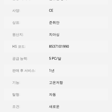
사양:
CE
상표:
준취안
원산지:
치아싱
HS 코드:
8537101990
공급 능력:
5 PC/달
판매 후 서비스:
1년
기능:
고온저항
탈형:
자동
조건:
새로운