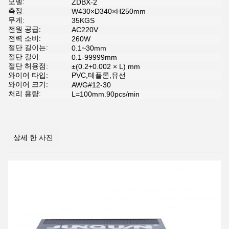
모델:
ZDBX-2
측정:
W430×D340×H250mm
무게:
35KGS
전원 공급:
AC220V
전력 소비:
260W
절단 길이는:
0.1~30mm
절단 길이:
0.1-99999mm
절단 허용점:
±(0.2+0.002 × L) mm
와이어 타입:
PVC,테플론,유선
와이어 크기:
AWG#12-30
처리 용량:
L=100mm.90pcs/min
상세 한 사진