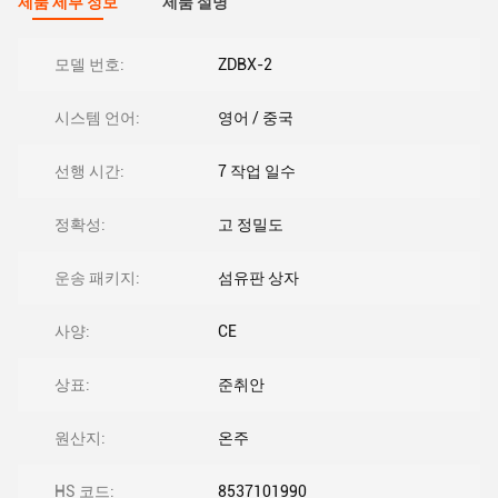
제품 세부 정보
제품 설명
모델 번호:
ZDBX-2
시스템 언어:
영어 / 중국
선행 시간:
7 작업 일수
정확성:
고 정밀도
운송 패키지:
섬유판 상자
사양:
CE
상표:
준취안
원산지:
온주
HS 코드:
8537101990