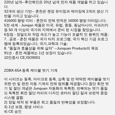
220년 넘게--후안쿼인은 20년 넘게 전자 제품 개발을 하고 있습니
다.
32개의 생산 기반-- 춘천은 젠장 유이칭과 제아징에 2개의 생산 기
반을 가지고 있습니다.
416000 평방 미터 - 춘천의 전체 면적은 16000 평방 미터입니다;
5전 세계 - Junqan 제품은 미국, 유럽, 중동, 동남아시아, 아프리카
등 50 개 이상의 국가와 지역에서 준비 된 시장을 찾았습니다.
6장점 - 정밀도와 작업 속도가 높고 기능이 포괄적 인 융쿼인 제품;
7...공로 - 춘천 제품은 국가 타치 프로그램, 국가 혁신 기금 프로그
램에 등록되었습니다, 국가,과학과 기술;
8. "품질과 효율성을 위해 살자" --Junquan Products의 목표
91년 - 춘천 제품에는 1년 보장이 있습니다.
10인증서 CE,ISO9001
ZDBX-65A 동축 케이블 벗기 기계
이 시리즈는 동축, 마이크로 동축, 삼축 및 반 딱딱한 케이블을 벗기
위한 반 및 완전 자동 기계의 전체 범위를 제공합니다.첨단 회전 벗
기 및 절단 개념은 Junquan 자동화의 독특한, 반복되는 벗기 품질.
1) 독특한 회전 절단 머리의 디자인 로터리 절단 칼과 보편적 중점
시스템 결합.
2) 정밀 제작 된 부품은 최고 품질과 반복성을 보장합니다.
3) 1년 보증, 평생 서비스
4) CE 승인