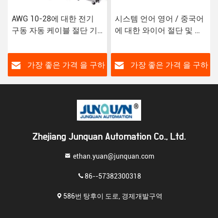
AWG 10-28에 대한 전기
시스템 언어 영어 / 중국어
구동 자동 케이블 절단 기
에 대한 와이어 절단 및 스
계 사용자 정의 요청
트립 기계 Zdbx-6
하
가장 좋은 가격 을 구하
가장 좋은 가격 을 구하
라
라
Zhejiang Junquan Automation Co., Ltd.
ethan.yuan@junquan.com
86--57382300318
586번 탕후이 도로, 경제개발구역