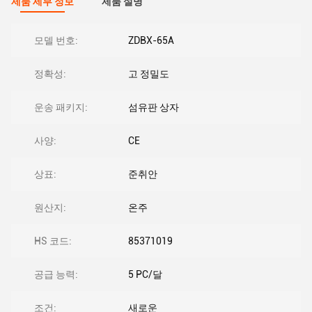
제품 세부 정보
제품 설명
모델 번호:
ZDBX-65A
정확성:
고 정밀도
운송 패키지:
섬유판 상자
사양:
CE
상표:
준취안
원산지:
온주
HS 코드:
85371019
공급 능력:
5 PC/달
조건:
새로운