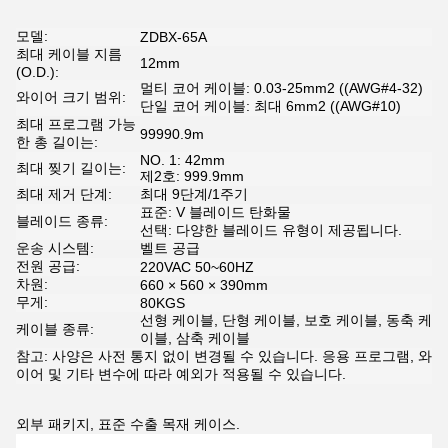
모델:
ZDBX-65A
최대 케이블 지름
12mm
(O.D.):
멀티 코어 케이블: 0.03-25mm2 ((AWG#4-32)
와이어 크기 범위:
단일 코어 케이블: 최대 6mm2 ((AWG#10)
최대 프로그램 가능
99990.9m
한 총 길이는:
NO. 1: 42mm
최대 찢기 길이는:
제2호: 999.9mm
최대 제거 단계:
최대 9단계/1주기
표준: V 블레이드 탄화물
블레이드 종류:
선택: 다양한 블레이드 유형이 제공됩니다.
운송 시스템:
벨트 공급
전원 공급:
220VAC 50~60HZ
차원:
660 × 560 × 390mm
무게:
80KGS
선형 케이블, 단형 케이블, 보호 케이블, 동축 케
케이블 종류:
이블, 삼축 케이블
참고: 사양은 사전 통지 없이 변경될 수 있습니다. 응용 프로그램, 와
이어 및 기타 변수에 따라 예외가 적용될 수 있습니다.
외부 패키지, 표준 수출 목재 케이스.